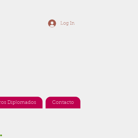
Log In
ros Diplomados
Contacto
.